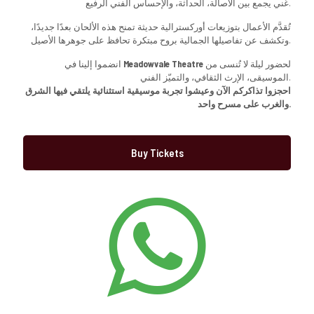
غني يجمع بين الأصالة، الحداثة، والإحساس الفني الرفيع.
تُقدَّم الأعمال بتوزيعات أوركسترالية حديثة تمنح هذه الألحان بعدًا جديدًا،
وتكشف عن تفاصيلها الجمالية بروح مبتكرة تحافظ على جوهرها الأصيل.
انضموا إلينا في
Meadowvale Theatre
لحضور ليلة لا تُنسى من
الموسيقى، الإرث الثقافي، والتميّز الفني.
احجزوا تذاكركم الآن وعيشوا تجربة موسيقية استثنائية يلتقي فيها الشرق
والغرب على مسرح واحد.
Buy Tickets