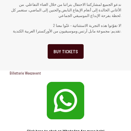
ندعو الجميع لمشاركتنا الاحتفال بتراثنا من خلال الغناء التفاعلي. من
الأغاني الخالدة إلى أنغام الإيقاع النابض والحنين إلى الماضي، ستغمر كل
لحظة بفرحة الإبداع الموسيقي الجماعي.
لا تفوّتوا هذه التجربة الاستثنائية – غنّوا معنا 2!
تقديم: مجموعة مابل آرتس وموسيقيون من الأوركسترا العربية الكندية.
BUY TICKETS
Billetterie Weezevent
Click here to chat on WhatsApp for more help!